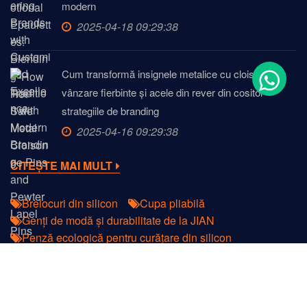
modern
2025-04-18 09:29:38
Cum transformă insignele metalice cu cloisonne la
vânzare fierbinte și acele din rever din cositor
strategiile de branding
2025-04-16 09:29:38
CITEȘTE MAI MULT
Brelocuri din silicon
Cupa pliabilă
Genți de modă și durabilitate de la JIAN
Penză ecologică pentru curățare din silicon
Accesorii metalice
Șnururi sublimate cu vopsea
Șnururi de culoare prețioasă și sclipire
Brelocuri acrilice personalizate Novelty
Copyright © 2022
DongGuan JIAN Plastic & Metal Products