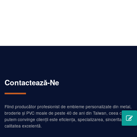
gât, drapaj de panglică, bară de panglică. Bara de panglică
este o panglică mică montată pe o bară metalică mică,
echipată cu dispozitive de atașare.
Contactează-Ne
Fiind producător profesionist de embleme personalizate din metal,
broderie și PVC moale de peste 40 de ani din Taiwan, ceea ce
putem convinge clienții este eficiența, specializarea, sinceritatea și
calitatea excelentă.