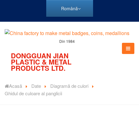
Română
Din 1984
DONGGUAN JIAN
PLASTIC & METAL
PRODUCTS LTD.
Acasă
Date
Diagramă de culori
Ghidul de culoare al panglicii
Panglica pentru medalii include stiluri de panglică pentru