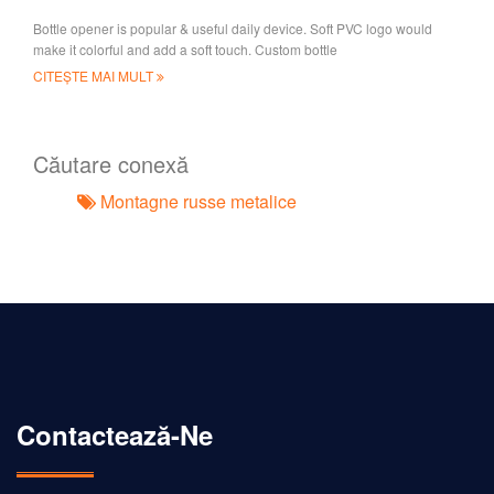
Bottle opener is popular & useful daily device. Soft PVC logo would
make it colorful and add a soft touch. Custom bottle
CITEȘTE MAI MULT
Căutare conexă
Montagne russe metalice
Contactează-Ne