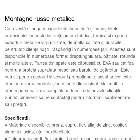
Montagne russe metalice
Cu o vastă și bogată experiență industrială și cunoștințele
profesioniștilor noștri instruiți, putem fabrica, furniza și exporta
suporturi metalice larg utilizate, de înaltă calitate și durabile,
pentru toți clienții noștri răspândiți în numeroase țări. Acestea sunt
disponibile în numeroase forme: dreptunghiulară, pătrate, rotunde
și multe altele. Partea din spate este căptușită cu EVA sau catifea
pentru a proteja suprafața mesei sau barului de zgârieturi. Este
potrivit pentru cadouri și scopuri promoționale, acest articol este
oferit în diverse modele și în diferite dimensiuni. Mai mult, le
oferim personalizare completă în funcție de nevoile clienților.
Sunteți binevenit să ne contactați pentru informații suplimentare
sau prețuri.
Specificații:
● Materiale disponibile: bronz, cupru, fier, aliaj de zinc, cositor,
aluminiu lucios, oțel inoxidabil etc.
● Culoarea placării: Aur, argint, bronz, nichel, cupru, rodiu, crom,