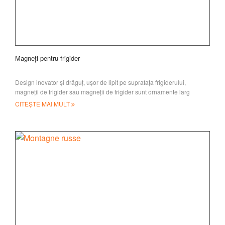
Magneți pentru frigider
Design inovator și drăguț, ușor de lipit pe suprafața frigiderului,
magneții de frigider sau magneții de frigider sunt ornamente larg
folosite, vino
CITEȘTE MAI MULT