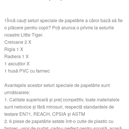
1Încă cauți seturi speciale de papetărie a căror bază să fie
o plăcere pentru copii? Poți arunca o privire la seturile
noastre Little Tiger.
Creioane 2 X
Rigla 1 X
Radiera 1 X
1 ascuțitor X
1 husă PVC cu farmec
Avantajele acestor seturi speciale de papetărie sunt
următoarele:
1. Calitate superioară și preț competitiv, toate materialele
sunt netoxice și fără mirosuri, respectă standardele de
testare EN71, REACH, CPSIA și ASTM
2. 6 piese de papetărie setate într-o cutie de plastic cu
farmec, ușor de purtat, cadou perfect pentru școală, acasă,