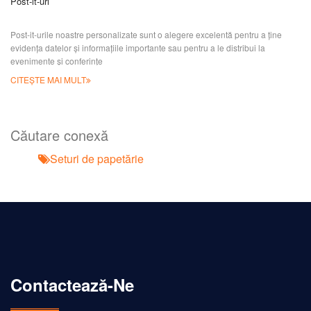
Post-it-uri
Post-it-urile noastre personalizate sunt o alegere excelentă pentru a ține
evidența datelor și informațiile importante sau pentru a le distribui la
evenimente și conferințe
CITEȘTE MAI MULT
Căutare conexă
Seturi de papetărie
Contactează-Ne