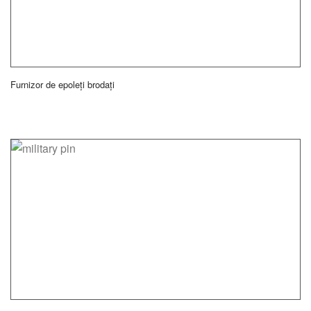
Furnizor de epoleți brodați