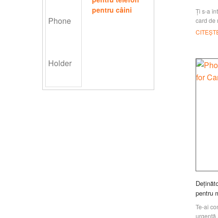
pentru câini
Ți s-a î
card de 
uitat un
CITEȘT
foloseșt
Deținăt
pentru 
Te-ai co
urgență,