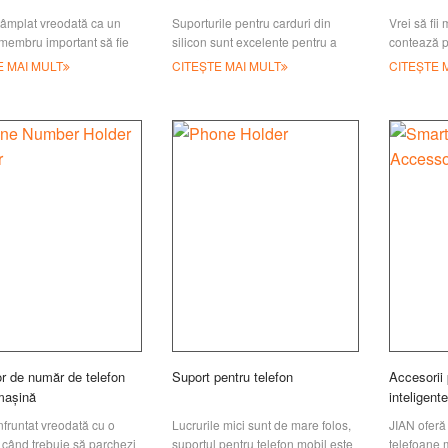
ntâmplat vreodată ca un
Suporturile pentru carduri din
Vrei să fii
membru important să fie
silicon sunt excelente pentru a
contează p
deva când ai vrut să-l
ține diverse carduri, bilete, acte de
afacerea ta
E MAI MULT
CITEȘTE MAI MULT
CITEȘTE 
i? Această nouă inovație
identitate, numerar, căști și multe
prezentăm
altele. Ușor de folosit, doar lipește
or de număr de telefon
Suport pentru telefon
Accesorii 
mașină
inteligente
nfruntat vreodată cu o
Lucrurile mici sunt de mare folos,
JIAN oferă
 când trebuie să parchezi
suportul pentru telefon mobil este
telefoane 