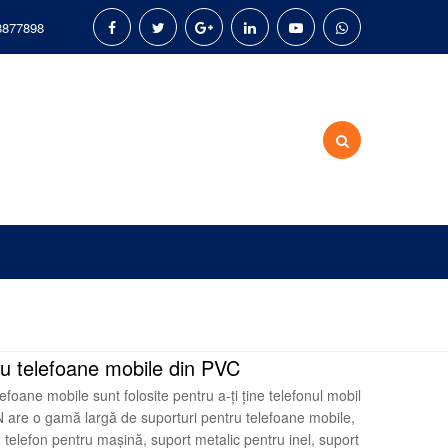
8877898
ru telefoane mobile din PVC
efoane mobile sunt folosite pentru a-ți ține telefonul mobil
IAN are o gamă largă de suporturi pentru telefoane mobile,
u telefon pentru mașină, suport metalic pentru inel, suport