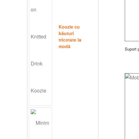
Koozie cu
băuturi
tricotate la
modă
Suport 