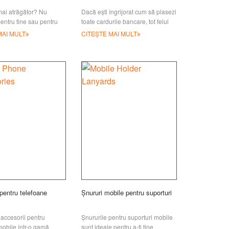
 mai atrăgător? Nu
Dacă ești îngrijorat cum să plasezi
entru tine sau pentru
toate cardurile bancare, tot felul
. Aici am dori să vă
de certificate și bani cash când
MAI MULT
CITEȘTE MAI MULT
ieși? Dacă
pentru telefoane
Șnururi mobile pentru suporturi
 accesorii pentru
Șnururile pentru suporturi mobile
mobile într-o gamă
sunt ideale pentru a-ți ține