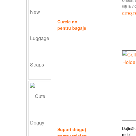
Uneori, 
uiți la v
obositor 
CITEȘT
ridicat. 
Curele noi
pentru bagaje
Deținăto
Suport drăguț
mobil
pentru telefon