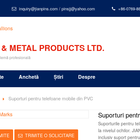
inquiry@jianpins.com
/
pinsjj@yahoo.com
+86-0769-8
 & METAL PRODUCTS LTD.
blemă profesională
te
Anchetă
Știri
Despre
Suporturi pentru telefoane mobile din PVC
Suporturi pent
Suporturile pentru tel
la nivelul ochilor. J
MITE
TRIMITE O SOLICITARE
inclusiv suport pentr