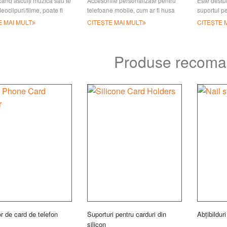
când asculți muzică sau te
Accesoriile personalizate pentru
Este destu
ideoclipuri/filme, poate fi
telefoane mobile, cum ar fi husa
suportul p
să ții telefonul mobil
telefonului, cureaua telefonului,
telefon cu 
E MAI MULT
CITEȘTE MAI MULT
CITEȘTE 
Atunci vei
talismanul pentru telefon, dopul
uri de bran
praf, suportul pentru telefon etc.
material so
sunt cadouri eficiente
Produse recoma
r de card de telefon
Suporturi pentru carduri din
Abțibildur
silicon