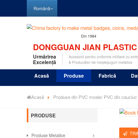
Română
Din 1984
DONGGUAN JIAN PLASTIC
Urmărirea
Accesorii pentru uniforme militare cu em
Excelență
& Producător de meșteșuguri metalice
Acasă
Produse
Fabrică
Da
Acasă
Produse din PVC moale/ PVC din cauciuc
PRODUSE
TRI
Produse Metalice