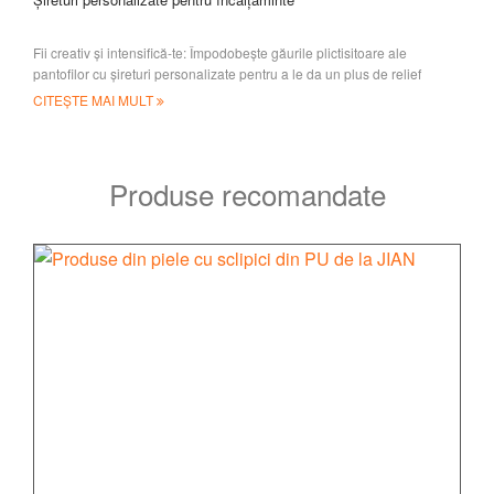
Fii creativ și intensifică-te: Împodobește găurile plictisitoare ale
pantofilor cu șireturi personalizate pentru a le da un plus de relief
pentru pantofii eleganți; sau
CITEȘTE MAI MULT
Produse recomandate