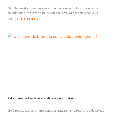
Gențile noastre durabile sunt confecționate fin dintr-un material de
calitate bună, realizat de muncitori calificați, iar această geantă va
rezista ani de zile. Ai câștigat
CITEȘTE MAI MULT
Talismane de broderie sofisticate pentru șireturi
JIAN realizează talismane personalizate pentru șireturi brodate pentru