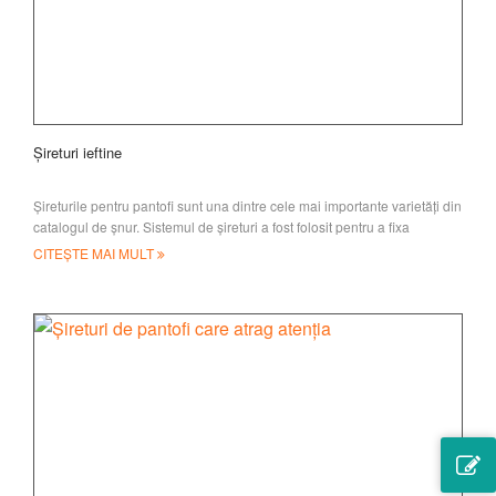
Șireturi ieftine
Șireturile pentru pantofi sunt una dintre cele mai importante varietăți din
catalogul de șnur. Sistemul de șireturi a fost folosit pentru a fixa
încălțămintea, cizmele și altele
CITEȘTE MAI MULT