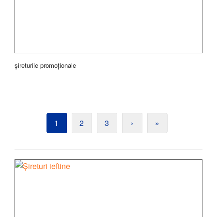
șireturile promoționale
1
2
3
›
»