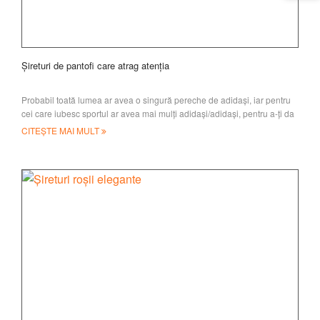
Șireturi de pantofi care atrag atenția
Probabil toată lumea ar avea o singură pereche de adidași, iar pentru
cei care iubesc sportul ar avea mai mulți adidași/adidași, pentru a-ți da
numărul
CITEȘTE MAI MULT