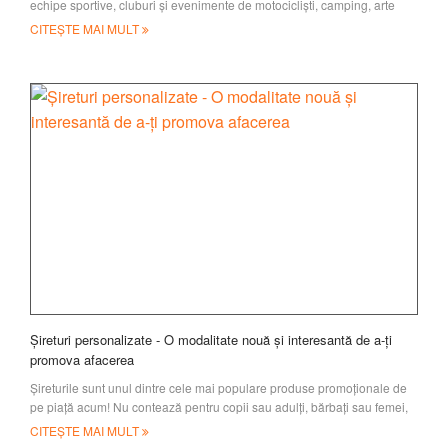
echipe sportive, cluburi și evenimente de motocicliști, camping, arte
marțiale sau orice altă practică
CITEȘTE MAI MULT
Șireturi personalizate - O modalitate nouă și interesantă de a-ți
promova afacerea
Șireturile sunt unul dintre cele mai populare produse promoționale de
pe piață acum! Nu contează pentru copii sau adulți, bărbați sau femei,
aproape toată lumea
CITEȘTE MAI MULT