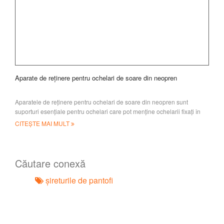
Aparate de reținere pentru ochelari de soare din neopren
Aparatele de reținere pentru ochelari de soare din neopren sunt
suporturi esențiale pentru ochelari care pot menține ochelarii fixați în
siguranță în jurul brațelor
CITEȘTE MAI MULT
Căutare conexă
șireturile de pantofi