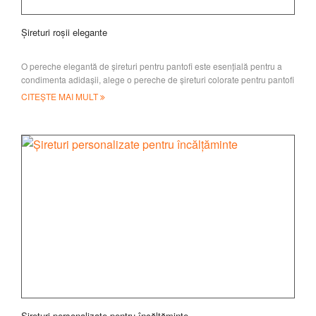
Șireturi roșii elegante
O pereche elegantă de șireturi pentru pantofi este esențială pentru a
condimenta adidașii, alege o pereche de șireturi colorate pentru pantofi
tăi sau ia-ți un
CITEȘTE MAI MULT
Șireturi personalizate pentru încălțăminte