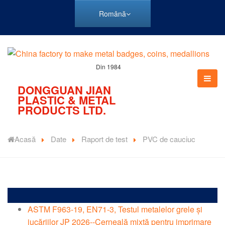
Română
Din 1984
DONGGUAN JIAN
PLASTIC & METAL
PRODUCTS LTD.
Acasă
Date
Raport de test
PVC de cauciuc
ASTM F963-19, EN71-3, Testul metalelor grele și
jucăriilor JP 2026--Cerneală mixtă pentru imprimare