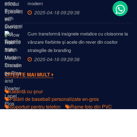
modern
2025-04-18 09:29:38
Cum transformă insignele metalice cu cloisonne la
vânzare fierbinte și acele din rever din cositor
strategiile de branding
2025-04-16 09:29:38
CITEȘTE MAI MULT
Geantă cu șnur
Pălării de baseball personalizate en-gros
Suporturi pentru telefon
Rame foto din PVC
Trupe caraghioase
Huse elegante din piele brodată pentru telefoane mobile
Produse acrilice la modă
Pungi de cumpărături
Copyright © 2022
DongGuan JIAN Plastic & Metal Products