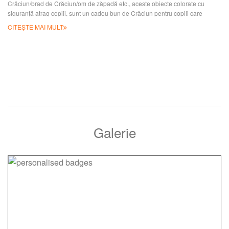
Crăciun/brad de Crăciun/om de zăpadă etc., aceste obiecte colorate cu
siguranță atrag copiii, sunt un cadou bun de Crăciun pentru copiii care
folosesc radiere. Și poți să-ți pui mesajul pe el sau să-ți proiectezi propriile
CITEȘTE MAI MULT
radiere de Crăciun pentru a-ți provoca bunies-urile ca cadouri, sunt destul de
rentabile. Ne poți trimite un email pentru o ofertă gratuită, iar echipa noastră
de vânzări te poate ajuta
Galerie