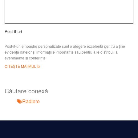
Post-it-uri
Post-it-urile noastre personalizate sunt o alegere excelentă pentru a ține
evidența datelor și informațiile importante sau pentru a le distribui la
evenimente și conferințe
CITEȘTE MAI MULT
Căutare conexă
Radiere