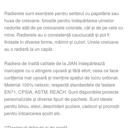
Radierele sunt esențiale pentru sertarul cu papetărie sau
husa de creioane, folosite pentru îndepărtarea urmelor
nedorite atât de pe creioanele colorate, cât și de pe cele cu
mine. Radierele au o consistență cauciucată și pot fi
finisate în diverse forme, mărimi și culori. Unele creioane
au o radieră la un capăt.
Radiera de înaltă calitate de la JIAN îndepărtează
marcajele cu o atingere ușoară și fără efort, ceea ce face
curățenia mai ușoară și menține spațiul de lucru ordonat.
Material 100% netoxic, respectă standardele de testare
EN71, CPSIA, ASTM, REACH. Sunt disponibile proiecte
personalizate și diverse tipuri de pachete. Sunt ideale
pentru birou, elevi, deschideri școlare, cadouri și promoții
pentru întoarcerea școlii etc.
**Designuri drăguțe și de modă