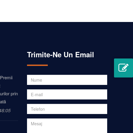
Trimite-Ne Un Email
 Premii
:
rilor prin
ată
48:05