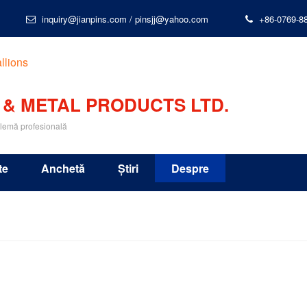
inquiry@jianpins.com
/
pinsjj@yahoo.com
+86-0769-8
 & METAL PRODUCTS LTD.
blemă profesională
te
Anchetă
Știri
Despre
na continentală, Hong Kong și Taiwan, suntem partenerul tău de î