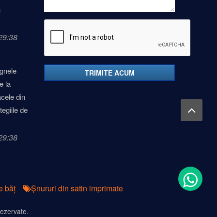
u
29:38
gnele
TRIMITE ACUM
e la
acele din
tegiile de
29:38
e băț
Șnururi din satin imprimate
rezervate.