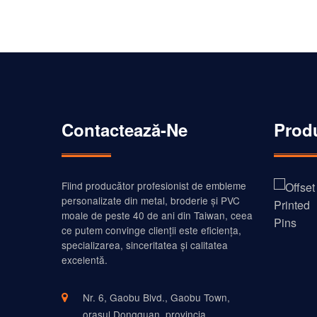
produse metalice precum insigne personalizate, m
Contactează-Ne
Prod
Fiind producător profesionist de embleme
personalizate din metal, broderie și PVC
moale de peste 40 de ani din Taiwan, ceea
ce putem convinge clienții este eficiența,
specializarea, sinceritatea și calitatea
excelentă.
Nr. 6, Gaobu Blvd., Gaobu Town,
orașul Dongguan, provincia