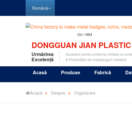
Română
Din 1984
DONGGUAN JIAN PLASTIC
Urmărirea
Accesorii pentru uniforme militare cu em
Excelență
& Producător de meșteșuguri metalice
Acasă
Produse
Fabrică
Da
Acasă
Despre
Organizare
JIAN este un grounp mare
care are filiale în Chi