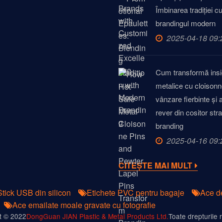
Îmbinarea tradiției c
brandingul modern
2025-04-18 09:
Cum transformă insi
metalice cu cloisonn
vânzare fierbinte și 
rever din cositor stra
branding
2025-04-16 09:
CITEȘTE MAI MULT
Stick USB din silicon
Etichete PVC pentru bagaje
Ace d
Ace emailate moale gravate cu fotografie
t © 2022
DongGuan JIAN Plastic & Metal Products Ltd.
Toate drepturile 