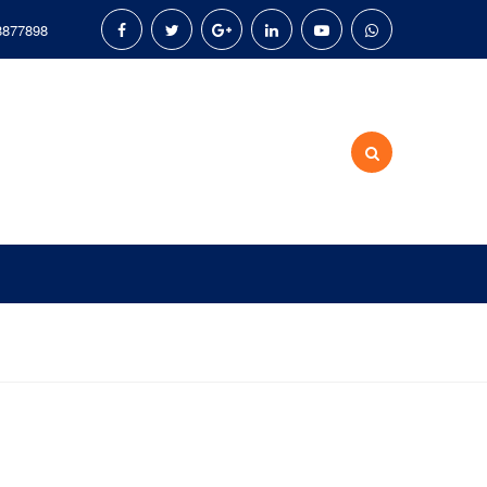
8877898
ncredere pentru a furniza diverse tipuri de