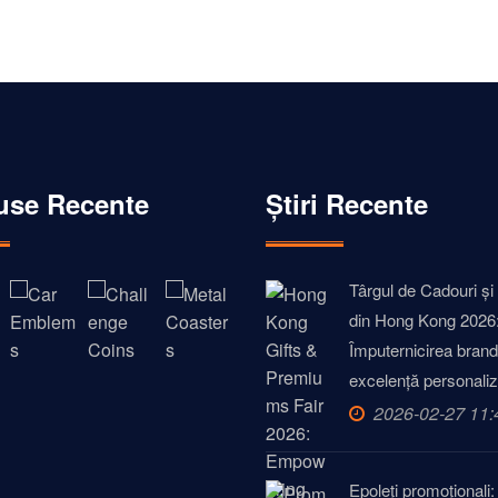
onede de poliție și militară, medalioane și accesorii metalice.
use Recente
Știri Recente
Târgul de Cadouri și
din Hong Kong 2026
Împuternicirea brandu
excelență personaliz
2026-02-27 11:
Epoleți promoționali: