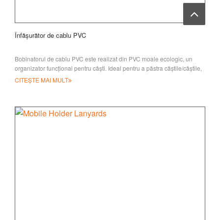
Înfășurător de cablu PVC
Bobinatorul de cablu PVC este realizat din PVC moale ecologic, un
organizator funcțional pentru căști. Ideal pentru a păstra căștile/căștile,
powe
CITEȘTE MAI MULT