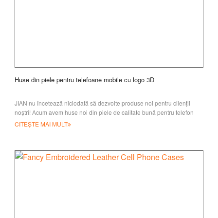
Huse din piele pentru telefoane mobile cu logo 3D
JIAN nu încetează niciodată să dezvolte produse noi pentru clienții
noștri! Acum avem huse noi din piele de calitate bună pentru telefon
mobil cu logo-ul 3D
CITEȘTE MAI MULT