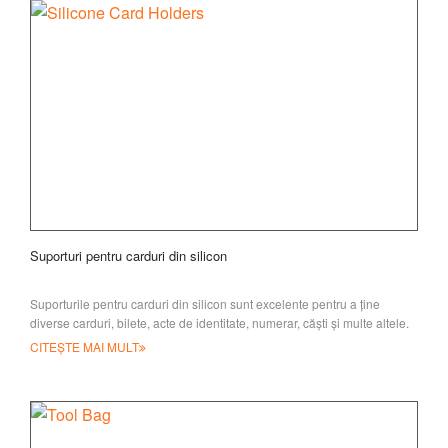
Suporturi pentru carduri din silicon
Suporturile pentru carduri din silicon sunt excelente pentru a ține
diverse carduri, bilete, acte de identitate, numerar, căști și multe altele.
Ușor de folosit, doar lipește
CITEȘTE MAI MULT