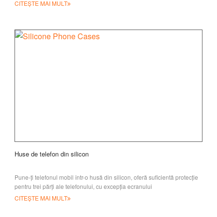
numeroase
CITEȘTE MAI MULT
Huse de telefon din silicon
Pune-ți telefonul mobil într-o husă din silicon, oferă suficientă protecție
pentru trei părți ale telefonului, cu excepția ecranului
CITEȘTE MAI MULT