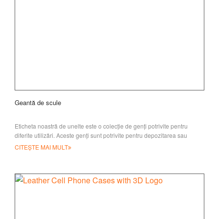
Geantă de scule
Eticheta noastră de unelte este o colecție de genți potrivite pentru
diferite utilizări. Aceste genți sunt potrivite pentru depozitarea sau
transportul uneltelor tale
CITEȘTE MAI MULT