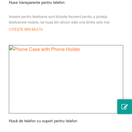
Huse transparente pentru telefon
Husele pentru telefoane sunt folosite frecvent pentru a proteja
telefoanele mobile, iar husa din silicon este una dintre cele mai
populare, având puține beneficii, cum ar fi
CITEȘTE MAI MULT
Husă de telefon cu suport pentru telefon