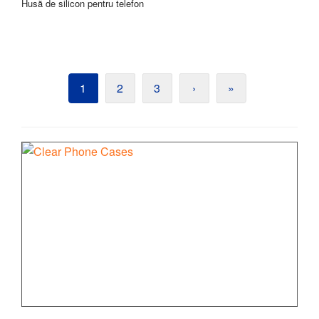
Husă de silicon pentru telefon
1
2
3
›
»