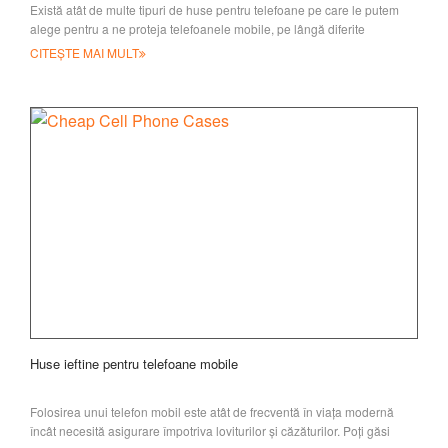
Există atât de multe tipuri de huse pentru telefoane pe care le putem
alege pentru a ne proteja telefoanele mobile, pe lângă diferite
materiale (plastic, moi
CITEȘTE MAI MULT
Huse ieftine pentru telefoane mobile
Folosirea unui telefon mobil este atât de frecventă în viața modernă
încât necesită asigurare împotriva loviturilor și căzăturilor. Poți găsi