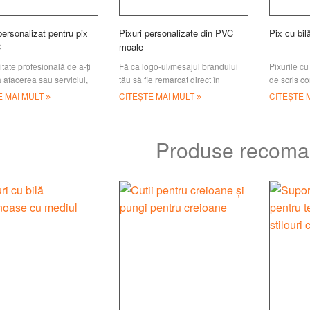
personalizat pentru pix
Pixuri personalizate din PVC
Pix cu bil
C
moale
tate profesională de a-ți
Fă ca logo-ul/mesajul brandului
Pixurile cu
afacerea sau serviciul,
tău să fie remarcat direct în
de scris c
ersonalizat cu logo-ul
mâinile clienților; Pixurile
peste tot, 
E MAI MULT
CITEȘTE MAI MULT
CITEȘTE 
i este ideal pentru a fi
personalizate sunt o modalitate
versatile și
a evenimente, realizare
economică și eficientă de
branding
Produse recoma