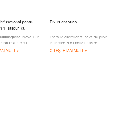
tifuncțional pentru
Pixuri antistres
n 1, stilouri cu
el
ltifuncțional Novel 3 în
Oferă-le clienților tăi ceva de privit
lefon Pixurile cu
în fiecare zi cu noile noastre
l nu pot fi folosite doar
stilouri promoționale pentru
MAI MULT
CITEȘTE MAI MULT
entru telefon, ci și ca
stilouri antistres. Aceste stilouri
patibil wi
antistres sunt distractive