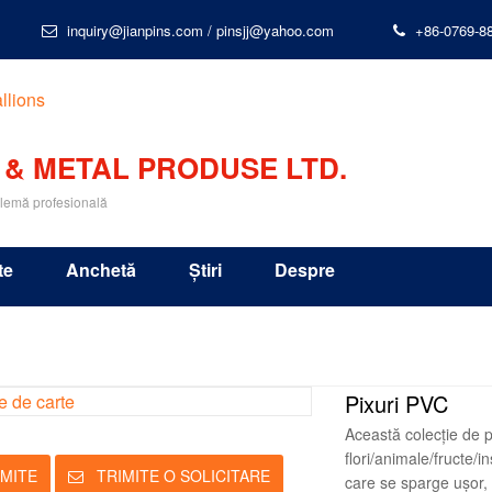
inquiry@jianpins.com
/
pinsjj@yahoo.com
+86-0769-8
 & METAL PRODUSE LTD.
blemă profesională
te
Anchetă
Știri
Despre
Pixuri PVC
Această colecție de 
flori/animale/fructe/
MITE
TRIMITE O SOLICITARE
care se sparge ușor, a