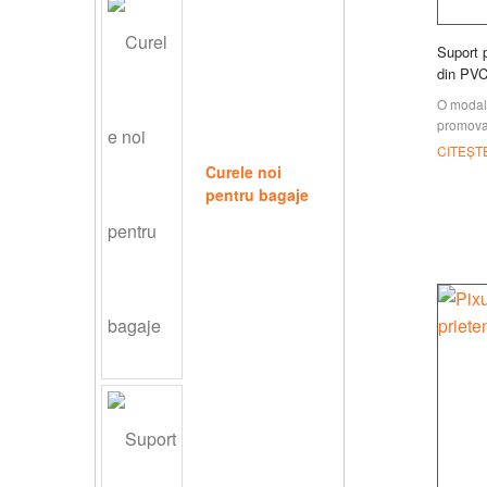
Suport 
din PV
O modali
promova 
un pix p
CITEȘT
brandulu
Curele noi
oferit l
pentru bagaje