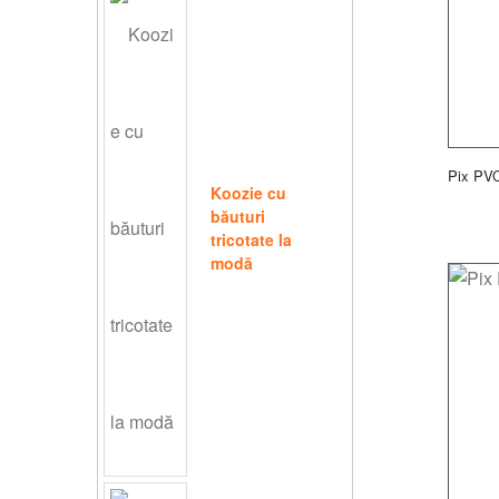
Pix PV
Koozie cu
băuturi
tricotate la
modă