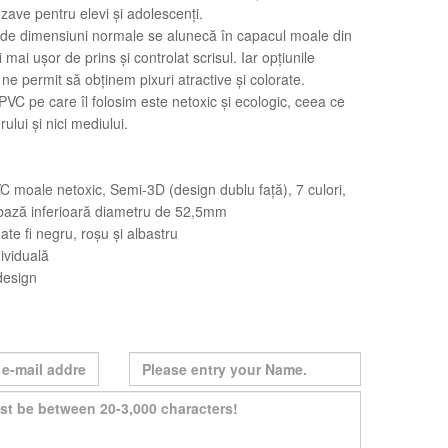
zave pentru elevi și adolescenți.
le de dimensiuni normale se alunecă în capacul moale din
 mai ușor de prins și controlat scrisul. Iar opțiunile
 ne permit să obținem pixuri atractive și colorate.
PVC pe care îl folosim este netoxic și ecologic, ceea ce
ului și nici mediului.
C moale netoxic, Semi-3D (design dublu față), 7 culori,
 bază inferioară diametru de 52,5mm
ate fi negru, roșu și albastru
ividuală
design