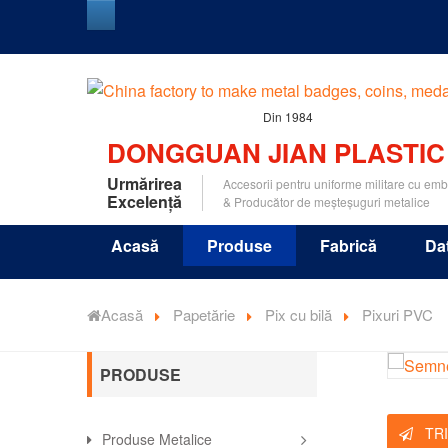
Din 1984
DONGGUAN JIAN PLASTIC
Urmărirea
Accesorii pentru uniforme militare cu em
Excelență
& Producător de meșteșuguri metalice
Acasă
Produse
Fabrică
Da
Acasă
Papetărie
Pix cu bilă
Pixuri PVC
PRODUSE
TRI
Produse Metalice