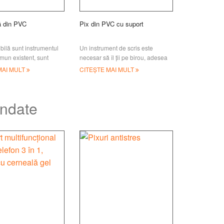
ă din PVC
Pix din PVC cu suport
 bilă sunt instrumentul
Un instrument de scris este
omun existent, sunt
necesar să îl ții pe birou, adesea
la prețuri mari sau mici,
există momente în care trebuie să
MAI MULT
CITEȘTE MAI MULT
 inteligente
notezi ceva important, cum ar fi
ndate