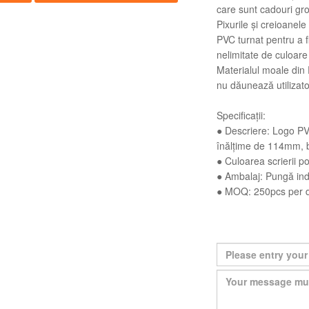
care sunt cadouri gro
Pixurile și creioane
PVC turnat pentru a fi
nelimitate de culoare
Materialul moale din 
nu dăunează utilizator
Specificații:
● Descriere: Logo PV
înălțime de 114mm,
● Culoarea scrierii po
● Ambalaj: Pungă ind
● MOQ: 250pcs per 