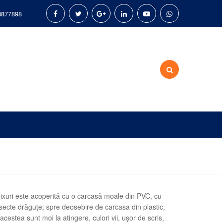
8877898
pixuri este acoperită cu o carcasă moale din PVC, cu
insecte drăguțe; spre deosebire de carcasa din plastic,
cestea sunt moi la atingere, culori vii, ușor de scris,