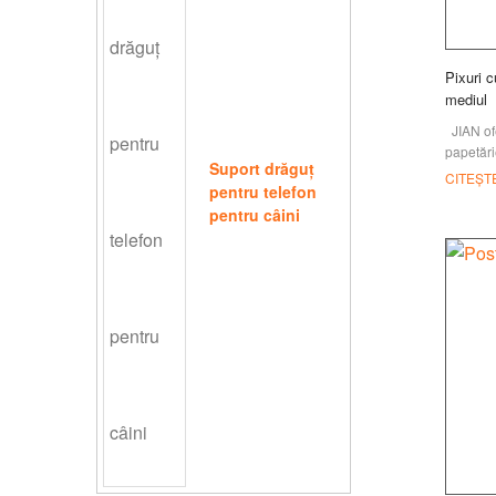
Pixuri c
mediul
JIAN ofe
papetări
Suport drăguț
de papet
CITEȘT
pentru telefon
rechizit
pentru câini
locul d