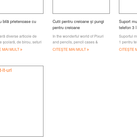
u bilă prietenoase cu
Cutii pentru creioane și pungi
Suport mul
pentru creioane
telefon 3 î
cerneală g
ră diverse articole de
In the wonderful world of Pixuri
Suportul mu
e școlară, de birou, seturi
and pencils, pencil cases &
1 pentru te
ărie pentru copii,
pouches don't get the attention
cerneală ge
E MAI MULT
CITEȘTE MAI MULT
CITEȘTE 
e școlare, perfecte pentru
they deserve. They are the on
ca suport p
e muncă
stilou. Com